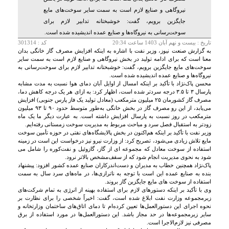
نیروگاهی و صنایع لازم است به سمت سایر سوخت‌های مایع
جایگزین برویم، گفت: خوشبختانه تدابیر لازم برای
سوخت‌رسانی به نیروگاه‌ها و صنایع عمده اندیشیده شده است.
تاريخ :
بيست و نهم آبان 1403 ساعت 20:34
کد : 301314
به گزارش صنعت نیوز، وزیر نفت با اشاره به اینکه افزایش مصرف گاز خانگی بدان
معنا است که برای ادامه تولید در بخش نیروگاهی و صنایع لازم است به سمت سایر
سوخت‌های مایع جایگزین برویم، گفت: خوشبختانه تدابیر لازم برای سوخت‌رسانی به
نیروگاه‌ها و صنایع عمده اندیشیده شده است.
محسن پاک‌نژاد با تأکید بر اینکه امسال از اوایل آبان دمای هوا نسبت به مدت مشابه
پارسال ۳ تا ۳.۵ درجه سردتر شده است، اظهار کرد: به ازای هر یک درجه کاهش دما،
مصرف گاز کشورمان ۲۵ میلیون مترمکعب (معادل تولید یک فاز پارس جنوبی) افزایش
می‌یابد، از این رو مصرف گاز در بخش خانگی به‌طور متوسط حدود ۹۰ تا ۹۳ میلیون
مترمکعب در روز نسبت به پارسال افزایش داشته است. به عبارت دیگر ما یک ماه
زودتر به استقبال فصل سرد و مباحث مربوط به مدیریت سوخت زمستانی رفته‌ایم.
وزیر نفت با تأکید بر اینکه هم‌اکنون در بخش پالایشگاه‌های نفتی در حوزه تأمین سوخت
مایع تلاش زیادی می‌شود، تصریح کرد: از وزارت نیرو نیز درخواست این است در زمینه
استفاده از سوخت‌ معادل که مجموعه ای از گاز، گازوئیل و نفت‌کوره را شامل می
شود به نحوی مدیریت انجام شود که از سقف‌مشخص بالاتر نرود.
پاک‌نژاد همچنین خطاب به مدیران و دست‌اندرکاران صنایع عمده کشور افزود: پیشنهاد
بنده به صنایع عمده این است با توجه به ناترازی‌ها، در ماه‌های سرد سال به سمت
استفاده از سوخت های مایع جایگزین گاز بروند.
وی با تأکید بر اینکه دستورهای لازم برای استفاده بهینه از انرژی به تمام شرکت‌های
زیرمجموعه وزارت نفت ابلاغ شده است، گفت: اخیراً شخصی را برای نظارت بر
نحوه اجرای این دستورالعمل‌ها تعیین کرده‌ام تا دمای اتاق‌های ساختمان وزارتخانه و
سایر زیرمجموعه‌ها در حد مجاز باشد. این دستورالعمل‌ها در مورد استفاده از برق
مصرفی نیز لازم‌الاجرا است.