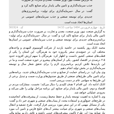
جذب سرمایه‌گذاری و تامین مالی پایدار برای صنایع تاکید کرد و
گفت: در سال‌ «سرمایه‌گذاری برای تولید» برنامه‌ریزی‌های
جدیدی برای توسعه صنعتی و جذب سرمایه‌های عمومی در
استان‌ها اتخاذ شده است.
تاريخ :
چهارم فروردين 1404 ساعت 14:55
کد : 301924
به گزارش صنعت نیوز، وزیر صنعت، معدن و تجارت، بر ضرورت جذب سرمایه‌گذاری و
تامین مالی پایدار برای صنایع تاکید کرد و گفت: در سال‌ «سرمایه‌گذاری برای تولید»
برنامه‌ریزی‌های جدیدی برای توسعه صنعتی و جذب سرمایه‌های عمومی در استان‌ها
اتخاذ شده است.
محمد اتابک روز یکشنبه در حاشیه بازدید از شرکت آلومینیوم المهدی و واحدهای
مختلف آن، در جمع‌بندی سفر یک‌روزه خود به هرمزگان، این استان را یکی از
قطب‌های صنعتی کشور دانست و اظهار کرد: هرمزگان با سهم ارزش افزوده حدود
۲.۵ درصدی در اقتصاد کشور، یکی از استان‌های پیشرو در حوزه صنعت است و ما در
این بازدیدها تلاش کردیم برنامه‌ریزی لازم را برای تحقق شعار سال و توسعه
سرمایه‌گذاری در بخش تولید انجام دهیم.
وی بیان کرد: در راستای حمایت از صنایع و جذب سرمایه‌گذاری‌های جدید، برنامه‌هایی
برای تامین مالی طرح‌های صنعتی از طریق صندوق‌های وزارت صمت و تبدیل برخی از
این طرح‌ها به سهامی عام در دست بررسی است.
اتابک ادامه داد: این اقدام ۲ هدف کلیدی را دنبال می‌کند؛ نخست، مشارکت مردم در
اقتصاد و دوم، تامین مالی پایدار برای صنایع، این برنامه مراحل نهایی را طی می‌کند و
به‌زودی عملیاتی خواهد شد.
وی با اشاره به اهمیت توسعه پایدار و حفظ محیط زیست، از پیشرفت‌های انجام‌شده
در طرح‌های جمع‌آوری و استفاده مجدد از پساب‌های صنعتی و شهری خبر داد و گفت:
یکی از مسائل مهمی که در این سفر مورد بررسی قرار گرفت، طرح تصفیه و انتقال
پساب‌های صنعتی و شهری برای صیانت بیشتر آب‌های خلیج فارس و تامین آب مورد
نیاز صنایع بود؛ این طرح تاکنون پیشرفت‌های خوبی داشته و تلاش داریم منابع مالی