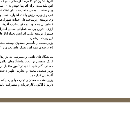
آفریقا اکنون تنها ۳ درصد از صادرات و ۱ درصد از واردات کشور را تشکیل می‌دهد که به حدود ۸۰۰ میلیون دلار محدود شده است.
افق بلندمدت ایران آفریقا جهش به ۱۰ میلیارد دلار مبادله
فنی و زنجیره ارزش باشد، اظهار داشت: بر
وی توسعه زیرساخت‌ها، احداث شهرک‌های
کشتیرانی به جنوب و جنوب غرب آفریقا، ر
این رویداد برشمرد.
۷۵ درصدی بیمه‌ ای ریسک‌ های تجاری را کاهش می دهد.
نمایشگاه‌های دائمی و دسترسی به بازارها
اتابک همچنین بر ایجاد نمایشگاه‌های دائمی 
معدنی، گام‌ های بلندی در تأمین متقابل برد
وزیر صنعت، معدن و تجارت اظهار داشت: ا
آفریقایی قرار دهد.
وزیر صنعت، معدن و تجارت با بیان اینک
داریم با الگویی کارآفرینانه و مشارکت د