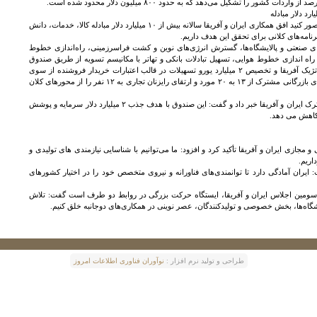
وزیر صنعت، معدن و تجارت با بیان اینکه تصور کنید افق همکاری ایران و آفریقا سالانه بیش از ۱۰ میلیارد دلار مبادله کالا، خدمات، دانش
نامه‌های کلانی برای تحقق این هدف داریم.
 صنعتی و پالایشگاه‌ها، گسترش انرژی‌های نوین و کشت فراسرزمینی، راه‌اندازی خطوط
اه اندازی خطوط هوایی، تسهیل تبادلات بانکی و تهاتر با مکانیسم تسویه از طریق صندوق
ارزی، تدوین برنامه عملیاتی معادن استراتژیک آفریقا و تخصیص ۲ میلیارد یورو تسهیلات در قالب اعتبارات خریدار فروشنده از سوی
صندوق توسعه ملی، افزایش تعداد اتاق‌های بازرگانی مشترک از ۱۳ به ۲۰ مورد و ارتقای رایزنان تجاری به ۱۲ نفر را از محورهای کلان
وزیر صمت از تأسیس صندوق توسعه مشترک ایران و آفریقا خبر داد و گفت: این صندوق با هدف جذب ۲ میلیارد دلار سرمایه و پوشش
و مجازی ایران و آفریقا تأکید کرد و افزود: ما می‌توانیم با شناسایی نیازمندی‌ های تولیدی و
اریم.
یران آمادگی دارد تا توانمندی‌های فناورانه و نیروی متخصص خود را در اختیار کشورهای
ه سومین اجلاس ایران و آفریقا، ایستگاه حرکت بزرگی در روابط دو طرف است گفت: تلاش
انشگاه‌ها، بخش خصوصی و تولیدکنندگان، عصر نوینی در همکاری‌های دوجانبه خلق کنیم.
طراحی و توليد نرم افزار :
نوآوران فناوری اطلاعات امروز