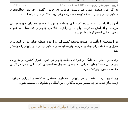
تاريخ :
سيزدهم ارديبهشت 1404 ساعت 12:29
کد : 302485
به گزارش صنعت نیوز، سرپرست فرمانداری چابهار گفت: افزایش فعالیت‌های
کشتیرانی در چابهار با هدف توسعه صادرات و ترانزیت کالا در حال انجام است.
آخرین اقدامات انجام شده کشتیرانی منطقه چابهار با حضور مدیران حوزه دریایی
بررسی و افزایش صادرات، واردات و ترانزیت کالا بین چابهار و افغانستان به عنوان
محور اصلی گفت‌وگوها مطرح شد.
نورا همچنین با تأکید بر اهمیت توسعه کشتیرانی و ارتقای سطح صادرات، برنامه‌ریزی
دقیق و هدفمند برای پیشبرد هرچه بهتر فعالیت‌های کشتیرانی در بندر چابهار را خواستار
شد.
وی ضمن اشاره به جایگاه راهبردی منطقه چابهار در جنوب شرق کشور، بر ضرورت
هم‌افزایی دستگاه‌های اجرایی به منظور تسهیل فعالیت‌های کشتیرانی و فراهم کردن
مقدمات مورد نیاز تاکید کرد.
وی افزود: رشد اقتصادی در چابهار با همکاری مستمر دستگاه‌های اجرایی می‌تواند
زمینه‌ساز جذب هرچه بیشتر سرمایه‌گذاران بین‌المللی و شکوفایی منطقه شود.
طراحی و توليد نرم افزار :
نوآوران فناوری اطلاعات امروز