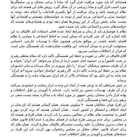
هسته‌ای که باید مورد مراقبت قرار گیرد که مبادا با برخی سخنان و بی سلیقگی‌ها
مورد آسیب قرار گیرد و مبادا ریزشی در آن شکل گیرد. رویش های این هسته باید برای
نظام ارزشمند باشد و برای مراقبت از آنها یکسری اقدامات را انجام دهد. توجه به
خواسته مدنی و اجتماعی مردم کمتر از توجه به خواسته‌های معیشتی و اقتصادی آنها
نیست. شاید بخش بزرگی از این رویش‌ها همان دهه نودی و هشتادی‌های هستند که
خواسته‌های مدنی و اجتماعی شان باید شنیده شود .
نظام با هوشیاری باید از زمان و شرایط ایجاد شده فعلی استفاده کند. قالیباف به این
نکته اشاره کرد که حتی افرادی که ممکن است به لحاظ اجتماعی یا سیاسی با نظام
فاصله داشته باشند، در مواقع بحرانی همچون جنگ یا تهدیدات خارجی، احساس
مسئولیت کرده و به میدان آمده‌اند. این واقعیت نشان‌دهنده یک همبستگی ملی است
که فراتر از اختلافات سیاسی می‌رود.
آقای قالیباف در حالی بر تقویت و حفظ این همبستگی تاکید دارد که مقام معظم رهبری
در شب عاشورا و در حسینیه امام خمینی (ره) از مداح می‌خواهد "ای ایران" بخواند و
از آن طرف مسعود پزشکیان "مردم " را دلیل پیروزی در جنگ می‌داند و سایر دلسوزان
نظام نیز بر حفظ این وحدت تاکید دارند. اگر رهبری خواستار خواندن سرود"ای ایران"
شد شاید به این دلیل بود که مسئله‌ای بالاتر از نام ایران نمی‌تواند ملت را به همبستگی
برساند.
در چنین شرایطی که به نوعی همه از ایجاد این وحدت ابراز رضایت و خشنودی می‌کنند
و از آن طرف تهدیدات دشمن نیز ادامه دارد، عده‌ای با کوبیدن بر طبل اختلافات و
بهانه قرار دادن سخنان رئیس جمهور در مورد اینکه باب مذاکره بسته نیست سعی در
برهم زدن این فضا و همبستگی دارند.
این افراد همان مخالفان هسته ۹۰ میلیونی هستند. همان کسانی هستند که نان شان در
ایجاد اختلاف و انشقاق در کشور است ، همان کسانی هستند که پرت کردن مهر و
کفش به شخصیت های نظام در مجالس رسمی را باب کردند، همان افرادی هستند که
در مجلس، برای عدم بررسی طرح صیانت از فضای مجازی یا عدم ابلاغ قانون عفاف
و حجاب بدترین سخنان را علیه ریاست محمدباقر قالیباف مطرح کردند. همان های که
برای اجرای قانون عفاف مقابل در مجلس رختخواب پهن کردند. نان این افراد در
حمله‌های هیجانی و کوبیدن بر طبل اختلافات است.