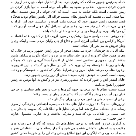
حمله به رئیس جمهور مملکت که رهبری بارها بعد از تشکیل دولت چهاردهم از وی به
عنوان فردی دلسوز، انقلابی و متعهد به نظام نام برده است نه تنها بازی کردن در
زمین دشمنان است بلکه خیانت به ملتی است که الان خواهان آرامش هستند. اتفاقا
اینها همان کسانی هستند که دلسوز نظام نیستند چراکه اگر دلسوز نظام بودند هیچگاه
قصد تضعیف رئیس جمهور خود که منتخب ملت است را نداشتند. خود این افراد به
خوبی می‌دانند که این چند صدایی، چقدر برای اسرائیل آواز خوبی است. آوازی که با
آن می‌تواند بهره برداری‌ها خود را از فضای داخلی داشته باشد.
آنچه روشن است مواضع صریح پزشکیان در مورد لزوم دفاع از کشور، عدم اعتماد به
آمریکا و آژانس بین المللی انرژی اتمی و دفاع از جان وکیان مردم است و اینکه وی را
وطن فروش بدانیم بدور از انصاف است.
اینکه آقایان به خودشان اجازه می‌دهند؛ سخن از ترور رئیس جمهور بزنند در حالی که
وی در همین جنگ ۱۲روزه از ترور جان سالم به در برد و یا اینکه بگویند پزشکیان مامور
ساقط کردن جمهوری اسلامی است نشان از افسارگسیختگی‌های دارد که هیچگاه
نهادهای زیربط نخواستند به آن ورود کند. اگر در سال‌های گذشته با این تندروی‌ها
برخورد مناسب می‌شد شاید امروز و در شرایط جنگی که کشور به همبستگی و وحدت
رسیده است کسی به خودش اجازه نمی‌داد سخن از ترور رئیس جمهور بزند.
آقایان اینقدر آش را شور کردند که مشاور رهبری نیز در واکنش به آنها توهین به رئیس
جمهور را تقبیح می‌کند.
هسته سخت نظام با این سخنان، جبهه گیری‌ها و حب و بغض‌های سیاسی و جناحی
خیلی زود آسیب می‌بیند و آنگاه باید گفت "دریغ از زمان از دست رفته".
برخی از انسجام ملی و نقش مردم در دوران جنگ ناراحتند
در روزهای پساجنگ ۱۲ روزه، تحلیل های مختلف سیاسی، اجتماعی و فرهنگی از سوی
رسانه های مختلف مطرح شد اما برخی تحلیل‌ها و اطلاعات یک سویه، جانبدارانه یا
حتی مبتنی بر اطلاعاتی بود که سند و مدرکی نداشت و به عبارتی مشمول عبارت
«اخبار جعلی» می شد.
به گزارش فرارو، انتقادات به برخی تحلیل‌های یک سویه که گاه از دل رسانه های
مکتوب و شبکه های اجتماعی شنیده می شود و گاه از رسانه ملی، با اننقاداتی همراه
شده است. برخی تحلیلگران این نوع اطلاع رسانی و تحلیل را در شرایط فعلی کشور