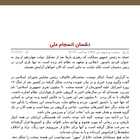
دشمنان انسجام ملی
تاريخ :
بيست و سوم تير 1404 ساعت 10:03
کد : 315920
حمله به رئیس جمهور مملکت که رهبری بارها بعد از تشکیل دولت چهاردهم از وی به
عنوان فردی دلسوز، انقلابی و متعهد به نظام نام برده است نه تنها بازی کردن در
زمین دشمنان است بلکه خیانت به ملتی است که الان خواهان آرامش هستند.
به گزارش ایسنا، ابتکار نوشت: محمدباقر قالیباف، رئیس مجلس شورای اسلامی در
گفت وگوی ویژه خبری و در بیان تقویت وحدت شکل گرفته در کشور بعد از جنگ ۱۲
روزه اسرائیل علیه کشورمان از "هسته سخت ۹۰ میلیون نفری جمهوری اسلامی" نام
می‌برد. هسته‌ای که در سال‌های اخیر به گروهی خاص از هواداران نظام اشاره داشت.
قالیباف با به کار بردن ۹۰ میلیون نفر این تعبیر را به چالش کشید و به نوعی به کسانی
که تنها خود را دلسوز کشور، مردم و منافع ملت می‌دانستند این مسئله را یادآور شد
که شاید دیگر خط کشی‌های سیاسی، جناحی و گروهی بی معنا است و همه الان در یک
گروه هستند و هدف همه نیز باید "نجات ایران" و سرزمین مان باشد.
برنا در ادامه می نویسد: البته باید توجه داشت که همبستگی ایرانیان در همه ادوار
تاریخی و در زمانی که مورد هجوم و تهاجم سایر اقوام، ملل و کشورها قرار گرفته‌اند
به سرعت شکل گرفته است و آنها برای دفاع از مرزوبوم خود رنگ، نژاد و اخلاف
سلیقه‌ها را فراموش کرده‌اند و پا به میدان شده‌اند..
شاید هیچ مسئله‌ای همانند دفاع از "میهن" نمی‌توانست این هسته سخت را شکل دهد.