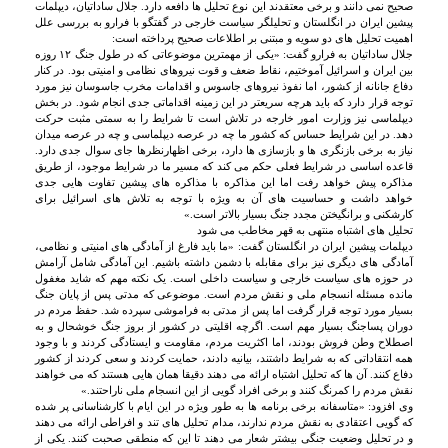
صحیح نمی دانند و برخی معتقدند این نوع تحلیل ها دافعه دارد. جلال ساداتیان، دیپلمات
پیشین ایران در انگلستان و تحلیلگر سیاست خارجی در گفتگو با فرارو به بررسی علل
اهمیت تحلیل های دو سویه و مبتنی بر اطلاعات صحیح پرداخته است:
جلال ساداتیان به فرارو گفت: «یکی از مهمترین موضوعاتی که در طول جنگ ۱۲ روزه
بین ایران و اسرائیل آموختیم، نقاط ضعف و قوت نیروهای نظامی و امنیتی بود. در کنار
دفاع جانانه از کشور، اما نفوذ نیروهای جاسوس و اقدامات مخرب جاسوسان نیز مورد
توجه قرار دارد که باید هرچه سریعتر در این زمینه اقداماتی جدی انجام شود. در بخش
دیپلماسی نیز وزارت امور خارجه در تلاش است تا شرایط را به سمتی مثبت حرکت
دهد. در این شرایط حساس که کشور ما چه در عرصه دیپلماسی و چه در عرصه میدان
نیاز به برخی بازنگری ها و بازسازی ها دارد، برخی اظهارنظرها جای سوال جدی دارد.
قاعده اساسی در شرایط فعلی حکم می کند که مسیر ما در شرایط موجود، از طریق
مذاکره پیش خواهد رفت اما این مذاکره با مذاکره های پیشین تفاوت هایی جدی
خواهد داشت و حساسیت های آن به ویژه با توجه به تلاش های اسرائیل برای
کارشکنی و برانگیختن مجدد جنگ بسیار بالاتر است.»
تحلیل های اشتباه منتهی به قهر مخاطب می شود
دیپلمات پیشین ایران در انگلستان گفت: «ما باید فارغ از آمادگی های امنیتی و نظامی،
آمادگی های دیگری نیز برای مقابله با دشمن داشته باشیم. این آمادگی شامل آرامش
در حوزه های سیاست خارجی و سیاست داخلی است. یک نکته مهم که شاید مغفول
مانده مسئله انسجام ملی و نقش مردم است. موضوعی که مدتی پس از پایان جنگ
بسیار مورد توجه قرار گرفت اما پس از مدتی به فراموشی سپرده شد. حفظ مردم در
دوران پساجنگ بسیار مهم است. اگرچه اقلیتی در کشور از بروز جنگ خوشحال و به
اصطلاح وطن فروش بودند، اما اکثریت مردم، مقاومت و ایستادگی کردند و با وجود
همه انتقاداتی که به شرایط داشتند، بیانیه دادند، حمایت کردند و سعی کردند از کشور
دفاع کنند. آن ها که تحلیل اشتباه ارائه می دهند دقیقا همان هایی هستند که می خواهند
نقش مردم را کمرنگ کنند و برخی افراد گویی از این انسجام ملی ناراحتند.»
وی افزود: «متاسفانه برخی برنامه ها به طور ویژه در این ایام با کارشناسانی پر شده
که گویی اعتقادی به نقش مردم ندارند، مدام تحلیل های تند و افراطی ارائه می دهند
و در تحلیل وضعیت جنگی بیشتر شعار می دهند تا این که منطقی صحبت کنند. یکی از