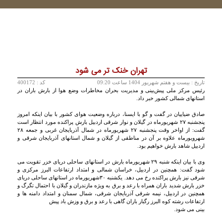
تهران خنک تر می شود
تاريخ :
بيست و هفتم شهريور 1404 ساعت 09:20
کد : 400172
رئیس مرکز ملی پیش‌بینی و مدیریت بحران مخاطرات وضع هوا از بارش باران در
استانهای شمالی کشور خبر داد.
صادق ضیاییان در گفت و گو با ایسنا، درباره وضعیت هوای کشور با بیان اینکه امروز
پنجشنبه ۲۷ شهریورماه در گیلان و نوار شرقی اردبیل بارش پراکنده مورد انتظار است
گفت: از اواخر وقت پنجشنبه ۲۷ شهریورماه در شمال آذربایجان غربی و جمعه ۲۸
شهرویورماه علاوه بر آن در مناطقی از گیلان و شمال استانهای آذربایجان شرقی و
اردبیل شاهد بارش خواهیم بود.
وی با بیان اینکه شنبه ۲۹ شهریورماه بارش در استانهای ساحلی دریای خزر تقویت می
شود گفت: همچنین در اردبیل، خراسان شمالی و امتداد ارتفاعات البرز مرکزی و
شرقی نیز بارش پراکنده رخ می دهد. یکشنبه ۳۰شهریورماه در استانهای ساحلی دریای
خزر بارش شدید باران همراه با رعد و برق به ویژه مازندران و گیلان با احتمال تگرگ و
همچنین در اردبیل، نیمه شرقی آذربایجان شرقی، شمال سمنان و امتداد دامنه ها و
ارتفاعات رشته کوه البرز رگبار باران گاهی با رعد و برق و وزش باد پیش
بینی می شود.