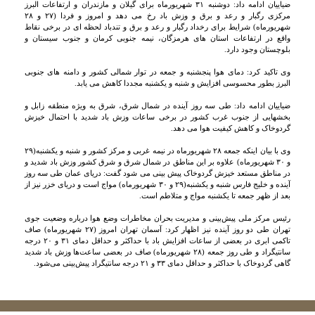
ضیاییان ادامه داد: دوشنبه ۳۱ شهریورماه برای گیلان و مازندران و ارتفاعات البرز
مرکزی رگبار و رعد و برق و وزش باد رخ می دهد و امروز و فردا (۲۷ و ۲۸
شهریورماه) شرایط برای رخداد رگبار و رعد و برق و تندباد لحظه ای در برخی نقاط
واقع در ارتفاعات استان های هرمزگان، نیمه جنوبی کرمان و جنوب سیستان و
بلوچستان وجود دارد.
وی تاکید کرد: دمای هوا پنجشنبه و جمعه در توار شمالی کشور و دامنه های جنوبی
البرز بطور محسوسی افزایش و شنبه و یکشنبه مجددا کاهش می یابد.
ضیاییان ادامه داد: طی سه روز آینده در شمال شرق، شرق به ویژه منطقه زابل و
بخشهایی از جنوب غرب کشور در برخی ساعات وزش باد شدید با احتمال خیزش
گردوخاک و کاهش کیفیت هوا می دهد.
وی با بیان اینکه جمعه ۲۸ شهریورماه در نیمه غربی و مرکز کشور و شنبه و یکشنبه(۲۹
و ۳۰ شهریورماه) علاوه بر این مناطق در شمال شرق و شرق کشور وزش باد شدید و
در مناطق مستعد خیزش گردوخاک پیش بینی می شود گفت: دریای عمان طی سه روز
آینده و خلیج فارس شنبه و یکشنبه(۲۹ و ۳۰ شهریورماه) مواج است و دریای خزر نیز از
بعد از ظهر جمعه تا یکشنبه مواج و متلاطم است.
رئیس مرکز ملی پیش‌بینی و مدیریت بحران مخاطرات وضع هوا درباره وضعیت جوی
تهران طی دو روز آینده نیز اظهار کرد: آسمان تهران امروز (۲۷ شهریورماه) صاف
تاکمی ابری در بعضی از ساعات افزایش باد با حداکثر و حداقل دمای ۳۱ و ۲۰ درجه
سانتیگراد و طی روز جمعه (۲۸ شهریورماه) صاف در بعضی ساعت‌ها وزش باد شدید
گاهی گردوخاک با حداکثر و حداقل دمای ۳۳ و ۲۱ درجه سانتیگراد پیش‌بینی می‌شود.