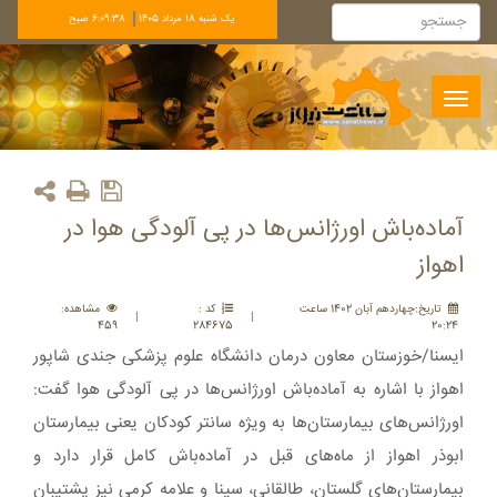
يک شنبه 18 مرداد 1405
6:09:38 صبح
Toggle
navigation
آماده‌باش اورژانس‌ها در پی آلودگی هوا در
اهواز
تاريخ:چهاردهم آبان 1402 ساعت
کد :
مشاهده:
|
|
459
284675
20:24
ایسنا/خوزستان معاون درمان دانشگاه علوم پزشکی جندی شاپور
اهواز با اشاره به آماده‌باش اورژانس‌ها در پی آلودگی هوا گفت:
اورژانس‌های بیمارستان‌ها به ویژه سانتر کودکان یعنی بیمارستان
ابوذر اهواز از ماه‌های قبل در آماده‌باش کامل قرار دارد و
بیمارستان‌های گلستان، طالقانی، سینا و علامه کرمی نیز پشتیبان