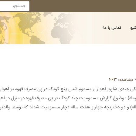
شیو
تماس با ما
مشاهده: 463
 جندی شاپور اهواز از مسموم شدن پنج کودک در پی مصرف قهوه در اهواز خ
 پسربچه (یکی ۱۰ ساله و دو نفر شش ساله) و دو دختربچه چهار و هفت ساله دچار مسمومیت شدند که تو