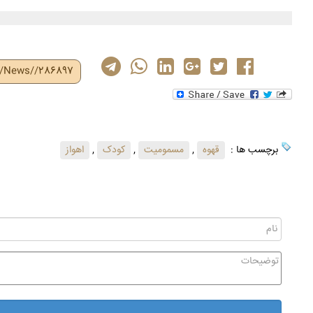
r/News//286897
برچسب ها :
قهوه
,
مسمومیت
,
کودک
,
اهواز