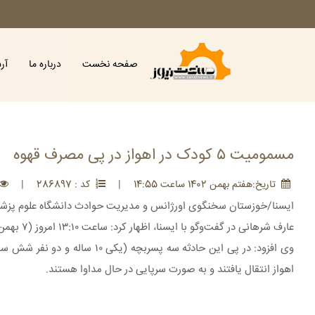
صفحه نخست
درباره ما
آر
مسمومیت ۵ کودک در اهواز در پی مصرف قهوه
تاريخ:هفتم بهمن 1402 ساعت 14:55
|
کد : 286897
|
ایسنا/خوزستان سخنگوی اورژانس و مدیریت حوادث دانشگاه علوم پزشکی
عارف شرهانی در گفت‌وگو با ایسنا، اظهار کرد: ساعت ۱۳:۱۰ امروز (۷ بهمن‌ماه) موضوع گزارش مسمومیت چند کودک در پی مصرف قهوه در منزل در اهواز اطلاع‌رسانی شد.
وی افزود: در پی این حادثه سه
اهواز انتقال یافتند و به صورت سرپایی در حال مداوا هستند.