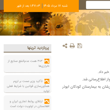
شنبه 17 مرداد 1405
1:47:04 بعد از ظهر
پربازديد ترينها
۳۰۳ همت عدم‌النفع صنایع از
ناترازی‌ها
بر داد.
تأکید وزیر صمت بر لزوم
همگون‌سازی قوانین با شرایط فعلی
سط والدین‌شان به بیمارستان کودکان ابوذر
تولید
ارتقای روابط تجاری ایران و
افغانستان در اولویت دولت است