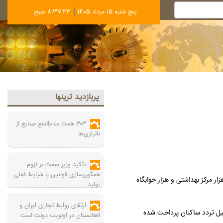
پنج شنبه 15 مرداد 1405
8:37:24 صبح
پربازديد ترينها
۳۰۳ همت عدم‌النفع صنایع از
ناترازی‌ها
تأکید وزیر صمت بر لزوم
همگون‌سازی قوانین با شرایط فعلی
 صنعت نیوز، معاون توسعه مدیریت و منابع وزارت بهداشت، درمان و آموزش پزشکی از افتتاح ۹ هزار تخت بیمارستانی در سالجاری خبر داد و گفت: ۳ هزار مرکز بهداشتی و هزار خوابگاه
تولید
ارتقای روابط تجاری ایران و
به شهرداری پرند به منظور تسهیل تردد ساکنان پرداخت شده
افغانستان در اولویت دولت است