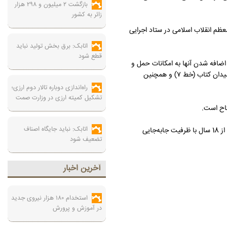
بازگشت ۲ میلیون و ۲۹۸ هزار
زائر به کشور
نی رئیس دفتر رهبر معظم انقلاب اسلامی در ستاد اجرایی
اتابک: برق بخش تولید نباید
قطع شود
پروژه‌های ساخت ایستگاه‌های جدید در خطوط مختلف شبکه مترو تهران، منجر به تکمیل قریب‌الوقوع ۵ ایستگاه و اضافه شدن آنها به امکانات حمل و
نقل عمومی پایتخت شده است؛ به این ترتیب انتظار می‌رود بزودی شاهد افتتاح و بهره‌برداری از ایستگاه‌های مترو شهران، شهر زیبا و کوهسار (همگی در خط ۶)، میدان کتاب (خط ۷) و همچنین
راه‌اندازی دوباره تالار دوم ارزی؛
تشکیل کمیته ارزی در وزارت صمت
اتابک: نباید جایگاه اصناف
به گزارش صنعت نیوز، با پایان مراحل نهائی نصب علائم هشدار، نصب پله برقی، همچنین گیت فروش بلیت و سکوی مسافرگیری، ایستگاه مرکزی متروی پرند بعد از 18 سال با ظرفیت جابه‌جایی
تضعیف شود
آخرين اخبار
استخدام ۱۸۰ هزار نیروی جدید
در آموزش‌ و پرورش