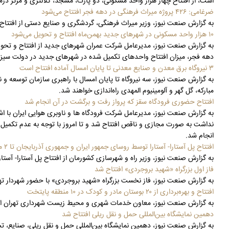
است، از افتتاح چهار هزار واحد مسکونی، دو پارک، مسجد، کلانتری و مرکز درما
ضرغامی: ۴۲۶ پروژه میراث فرهنگی در دهه فجر افتتاح می‌شود
به گزارش صنعت نیوز، وزیر میراث فرهنگی، گردشگری و صنایع دستی از افتتاح ۴۲۶ پروژه میراث فرهنگی در حوزه‌های وزارت میراث فرهنگی و گردشگری و صنایع دستی در ایام دهه فجر خبر دا
۱۰ هزار واحد مسکونی در شهرهای جدید بهمن‌ماه افتتاح و تحویل می‌شود
دهه فجر، میزان افتتاح واحدهای تکمیل شده در شهرهای جدید در دولت سیزدهم به بیش از ۴۵ 
۳ نیروگاه برق معدن و صنایع معدنی تا پایان امسال آماده افتتاح است
به گزارش صنعت نیوز، سه نیروگاه تا پایان امسال با راهبری سازمان توسعه و ن
مبارکه، گل گهر و آلومینیوم المهدی راه‌اندازی خواهند شد.
افتتاح حضوری فرودگاه سقز که پرواز رفت و برگشت در آن انجام شد
به گزارش صنعت نیوز، مدیرعامل شرکت فرودگاه ها و ناوبری هوایی ایران با اشا
نداشت به صورت مجازی و ناقص افتتاح شد و تا امروز با توجه به عدم تکمیل 
انجام شد.
افتتاح پل آستارا- آستارا توسط روسای جمهور ایران و جمهوری آذربایجان تا ۲ ماه آینده
به گزارش صنعت نیوز، وزیر راه و شهرسازی کشورمان از افتتاح پل آستارا- آستا
فاز اول بزرگراه «شهید بروجردی» افتتاح شد
به گزارش صنعت نیوز، فاز نخست بزرگراه «شهید بروجردی» با حضور شهردار تهرا
افتتاح و بهره‌برداری از ۲۰ بوستان مادر و کودک در ۱۰ منطقه پایتخت
به گزارش صنعت نیوز، معاون خدمات شهری و محیط زیست شهرداری تهران از افتتاح و بهره‌برداری ۲۰ بوستان مادر و کود
دهمین نمایشگاه بین‌المللی حمل و نقل ریلی افتتاح شد
به گزارش صنعت نیوز، دهمین نمایشگاه بین‌المللی حمل و نقل ریلی، صنایع، 