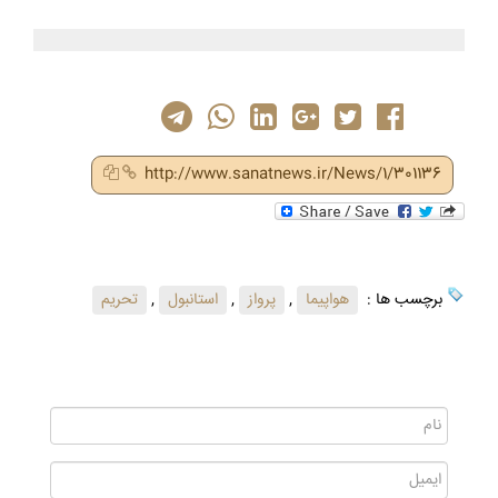
http://www.sanatnews.ir/News/1/301136
برچسب ها :
هواپیما
,
پرواز
,
استانبول
,
تحریم