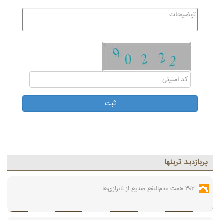
پربازديد ترينها
۳۰۳ همت عدم‌النفع صنایع از ناترازی‌ها