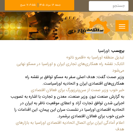
جمعه 16 مرداد 1405
7:09:55 صبح
Toggle
navigation
برچسب
:
اوراسیا
تبدیل منطقه اوراسیا به «قلمرو ناتو»
اتابک: نقشه راه همکاری‌های تجاری ایران و اوراسیا در مسکو نهایی
می‌شود
وزیر صمت گفت: هدف اصلی سفر به مسکو توافق بر نقشه راه
همکاری‌های اقتصادی ایران و اتحادیه اوراسیاست.
خبر خوب وزیر صمت از سن‌پترزبورگ برای فعالان اقتصادی
به گزارش صنعت نیوز، وزیر صنعت، معدن و تجارت با اشاره به تصویب
اجرایی شدن توافق تجارت آزاد و اعطای موقعیت ناظر به ایران در
اتحادیه اقتصادی اوراسیا در نشست سران این پیمان، این اقدامات را
خبری خوب برای فعالان اقتصادی برشمرد.
اعلام آمادگی ایران برای اتصال اتحادیه اقتصادی اوراسیا به بازارهای
هدف