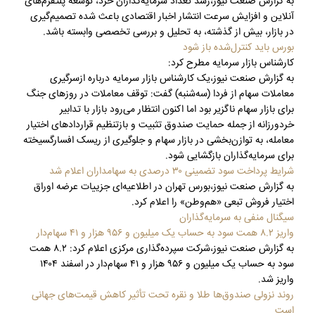
به گزارش صنعت نیوز،رشد تعداد سرمایه‌گذاران خرد، توسعه پلتفرم‌های
آنلاین و افزایش سرعت انتشار اخبار اقتصادی باعث شده تصمیم‌گیری
در بازار، بیش از گذشته، به تحلیل و بررسی تخصصی وابسته باشد.
بورس باید کنترل‌شده باز شود
کارشناس بازار سرمایه مطرح کرد:
به گزارش صنعت نیوز،یک کارشناس بازار سرمایه درباره ازسرگیری
معاملات سهام از فردا (سه‌شنبه) گفت: توقف معاملات در روزهای جنگ
برای بازار سهام ناگزیر بود اما اکنون انتظار می‌رود بازار با تدابیر
خردورزانه از جمله حمایت صندوق تثبیت و بازتنظیم قراردادهای اختیار
معامله، به توازن‌بخشی در بازار سهام و جلوگیری از ریسک افسارگسیخته
برای سرمایه‌گذاران بازگشایی شود.
شرایط پرداخت سود تضمینی ۳۰ درصدی به سهامداران اعلام شد
به گزارش صنعت نیوز،بورس تهران در اطلاعیه‌ای جزییات عرضه اوراق
اختیار فروش تبعی «هم‌وطن» را اعلام کرد.
سیگنال منفی به سرمایه‌گذاران
واریز ۸.۲ همت سود به حساب یک میلیون و ۹۵۶ هزار و ۴۱ سهام‌دار
به گزارش صنعت نیوز،شرکت سپرده‌گذاری مرکزی اعلام کرد: ۸.۲ همت
سود به حساب یک میلیون و ۹۵۶ هزار و ۴۱ سهام‌دار در اسفند ۱۴۰۴
واریز شد.
روند نزولی صندوق‌ها طلا و نقره تحت تأثیر کاهش قیمت‌های جهانی
است