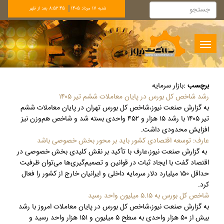
شنبه 17 مرداد 1405
8:52:45 بعد از ظهر
Toggle
navigation
برچسب
:
بازار سرمایه
رشد شاخص کل بورس در پایان معاملات ششم تیر ۱۴۰۵
به گزارش صنعت نیوز،شاخص کل بورس تهران در پایان معاملات ششم
تیر ۱۴۰۵ با رشد ۱۵ هزار و ۴۵۲ واحدی بسته ‏شد و شاخص هم‌وزن نیز
افزایش محدودی داشت‎.‎
عارف: توسعه اقتصادی کشور باید بر محور بخش خصوصی باشد
به گزارش صنعت نیوز،عارف با تأکید بر نقش کلیدی بخش خصوصی در
اقتصاد گفت با ایجاد ثبات در قوانین و تصمیم‌گیری‌ها می‌توان ظرفیت
حداقل ۱۵۰ میلیارد دلار سرمایه داخلی و ایرانیان خارج از کشور را فعال
کرد.
شاخص کل بورس به ۵.۱۵ میلیون واحد رسید
به گزارش صنعت نیوز،شاخص کل بورس در پایان معاملات امروز با رشد
بیش از ۵۰ هزار واحدی به سطح ۵ میلیون و ۱۵۱ هزار واحد رسید و