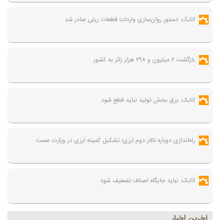
اتابک: دستور روان‌سازی واردات قطعات ریلی صادر شد
بازگشت ۲ میلیون و ۲۹۸ هزار زائر به کشور
اتابک: برق بخش تولید نباید قطع شود
راه‌اندازی دوباره تالار دوم ارزی؛ تشکیل کمیته ارزی در وزارت صمت
اتابک: نباید جایگاه اصناف تضعیف شود
آخرين اخبار