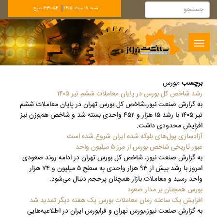
شنبه 17 مرداد 1405
6:30:54 صبح
Toggle
navigation
برچسب
:
بورس
رشد شاخص کل بورس در پایان معاملات ششم تیر ۱۴۰۵
به گزارش صنعت نیوز،شاخص کل بورس تهران در پایان معاملات ششم
تیر ۱۴۰۵ با رشد ۱۵ هزار و ۴۵۲ واحدی بسته ‏شد و شاخص هم‌وزن نیز
افزایش محدودی داشت‎.‎
آزادسازی پول‌های بلوکه شده ایران شروع شده است
عبور تاریخی شاخص بورس از مرز ۵ میلیون واحد
به گزارش صنعت نیوز، شاخص کل بورس تهران در ادامه روند صعودی
امروز با رشد بیش از ۹۳ هزار واحدی به سطح ۵ ‏میلیون و ۷۴ هزار
واحد رسید و معاملات بازار همچنان پرحجم دنبال می‌شود‎.‎
بورس همچنان بر مدار صعود
افزایش یک ساعته زمان معاملات بورس یک هفته دیگر تمدید شد
به گزارش صنعت نیوز،بورس تهران و فرابورس ایران در اطلاعیه‌هایی