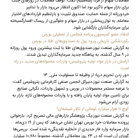
معاملات سهام از فردا (سه‌شنبه) گفت: توقف معاملات در روزهای جنگ
برای بازار سهام ناگزیر بود اما اکنون انتظار می‌رود بازار با تدابیر
خردورزانه از جمله حمایت صندوق تثبیت و بازتنظیم قراردادهای اختیار
معامله، به توازن‌بخشی در بازار سهام و جلوگیری از ریسک افسارگسیخته
برای سرمایه‌گذاران بازگشایی شود.
انتقاد عضو کمیسیون برنامه مجلس از تعطیلی بورس
رکوردشکنی تاریخی ورود پول به صندوق‌های طلا در بورس
به گزارش صنعت نیوز،صندوق‌های طلا با ثبت بیشترین ورود پول روزانه
در ۹ سال گذشته، به پناهگاه جدید سرمایه‌گذاران تبدیل شدند.
آرامش در بازار مواد اولیه پتروشیمی؛ واردات محموله‌های جدید در راه
است
دور زدن تحریم دریا؛ از وظیفه تا مسئولیت ملی_ ۱۳
به گزارش صنعت نیوز،دبیرکل انجمن صنفی کارفرمایی پتروشیمی گفت:
با عرضه مستمر محصولات در بورس و تسهیل واردات، نگرانی صنایع
برای تامین مواد اولیه پایان یافته و با واردات محموله‌های تازه، بازار به
زودی آرام می‌شود.
کوچ ۱۱ هزار میلیارد تومانی از تالار شیشه‌ای!
به گزارش صنعت نیوز،یک پژوهشگر بازارهای مالی تصریح کرد: بازخوانی
پرونده معاملات خرد بورس تهران نشان می‌دهد که پس از ۱۹ دی‌ماه،
بازار سرمایه وارد فاز جدیدی از «تخلیه نقدینگی» شده است. بررسی‌ها
گویای آن است که در ۲۴ روز معاملاتی گذشته، مجموعاً ۱۰,۷۸۰ میلیارد