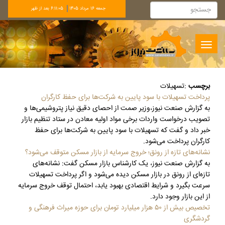
جمعه 16 مرداد 1405
6:11:06 بعد از ظهر
Toggle
navigation
برچسب
:
تسهیلات
پرداخت تسهیلات با سود پایین به شرکت‌ها برای حفظ کارگران
به گزارش صنعت نیوز،وزیر صمت از احصای دقیق نیاز پتروشیمی‌ها و
تصویب درخواست واردات برخی مواد اولیه معادن در ستاد تنظیم بازار
خبر داد و گفت که تسهیلات با سود پایین به شرکت‌ها برای حفظ
کارگران پرداخت می‌شود.
نشانه‌های تازه از رونق؛ خروج سرمایه از بازار مسکن متوقف می‌شود؟
به گزارش صنعت نیوز، یک کارشناس بازار مسکن گفت: نشانه‌های
تازه‌ای از رونق در بازار مسکن دیده می‌شود و اگر پرداخت تسهیلات
سرعت بگیرد و شرایط اقتصادی بهبود یابد، احتمال توقف خروج سرمایه
از این بازار وجود دارد.
تخصیص بیش از ۵۰ هزار میلیارد تومان برای حوزه میراث فرهنگی و
گردشگری