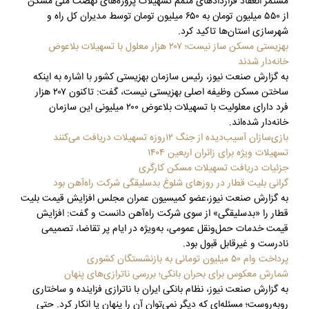
مستمر انعقاد قراردادهای متمم تسهیلات پروژه‌های نهضت ملی مسکن
از ۵۵۰ میلیون تومان به ۶۵۰ میلیون تومان توسط مدیران کل راه و
شهرسازی استان‌ها تاکید کرد.
بهزیستی مسکن ساز نیست؛ ۲۰۷ هزار معلول با تسهیلات بلاعوض
خانه‌دار شدند
به گزارش صنعت نیوز، رئیس سازمان بهزیستی کشور با اشاره به اینکه
ساختن مسکن وظیفه اصلی بهزیستی نیست، گفت: تاکنون ۲۰۷ هزار
فرد دارای معلولیت با تسهیلات بلاعوض ۲۰۰ میلیونی این سازمان
خانه‌دار شده‌اند.
بازی‌سازان آسیب‌دیده از جنگ ۱۲روزه تسهیلات دریافت می‌کنند
تسهیلات ویژه برای زائران اربعین ۱۴۰۴
جزئیات دریافت تسهیلات مسکن کارگری
گرانی بلیت قطار در روزهای شلوغ بدسلیقگی شرکت راه‌آهن بود
به گزارش صنعت نیوز،عضو کمیسیون عمران مجلس افزایش قیمت بلیت
قطار را «بدسلیقگی» از سوی شرکت راه‌آهن دانست و گفت: افزایش
قیمت خدمات حمل‌ونقل عمومی، به‌ویژه در ایام پر تقاضا، تصمیمی
نادرست و غیرقابل قبول بود.
پرداخت وام ۵۰ میلیون تومانی به بازنشستگان کشوری
شمارش معکوس برای بحران بانکی؛ بررسی ناترازی‌های پنهان
به گزارش صنعت نیوز، نظام بانکی ایران با ناترازی فزاینده و ساختاری
روبه‌روست؛ مسئله‌ای که دیگر نمی‌توان آن را پنهان یا انکار کرد. حتی