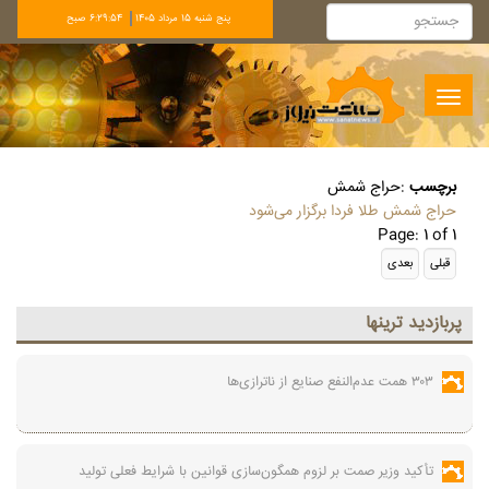
پنج شنبه 15 مرداد 1405
6:29:54 صبح
Toggle
navigation
برچسب
:
حراج شمش
حراج شمش طلا فردا برگزار می‌شود
Page: 1 of 1
پربازديد ترينها
۳۰۳ همت عدم‌النفع صنایع از ناترازی‌ها
تأکید وزیر صمت بر لزوم همگون‌سازی قوانین با شرایط فعلی تولید