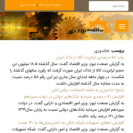
جمعه 16 مرداد 1405
10:08:42 صبح
Toggle
navigation
برچسب
:
خاندوزی
رشد ۵۸ درصدی ترانزیت کالا از خاک ایران
به گزارش صنعت نیوز، وزیر اقتصاد گفت: سال گذشته ۱۸.۵ میلیون تن
حجم ترانزیت کالا از خاک ایران صورت گرفت که رکورد سالهای گذشته را
شکست. در چهار ماهه ابتدای سال جاری نیز این رقم ۵۸ درصد نسبت
به مدت مشابه سال گذشته افزایش داشت.
پاسخ خاندوزی به شائبه انتصابات دولتی اخیر
افزایش ۱۲۱ درصدی سرمایه بانک‌های دولتی در دولت سیزدهم
به گزارش صنعت نیوز، وزیر امور اقتصادی و دارایی گفت: در دولت
سیزدهم افزایش سرمایه بانک‌های دولتی نسبت به پایان سال۱۳۹۹
معادل ۱۲۱ درصد رشد داشت.
افزایش اعطای تسهیلات شبکه بانکی به دانش‌بنیان‌ها به ۱۴۰ همت
به گزارش صنعت نیوز، وزیر اقتصاد و امور دارایی گفت: شبکه تسهیلات