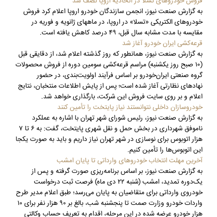
فروش خودروهای تسلا در اتحادیه اروپا نصف شد
به گزارش صنعت نیوز، انجمن سازندگان خودرو اروپا اعلام کرد فروش
خودروهای الکتریکی «تسلا» در اروپا، در ماههای ژانویه و فوریه در
مقایسه با مدت‌ مشابه سال قبل، ۴۹ درصد کاهش یافته است.
قرعه‌کشی ایران‌ خودرو آغاز شد
به گزارش صنعت نیوز، همانطور که روز گذشته اعلام شد، از دقایقی قبل
(۱۰ صبح روز یکشنبه) مراسم قرعه‌کشی سومین دوره از فروش محصولات
گروه صنعتی ایران‌خودرو بر اساس فرآیند اولویت‌بندی، در حضور
نهادهای نظارتی آغاز شده است؛ پس از پایش اطلاعات منتخبان، نتایج
اعلام و بر روی سایت فروش این شرکت، بارگذاری خواهد شد.
خودروسازان داخلی نتوانستند نیاز پایتخت را تأمین کنند
به گزارش صنعت نیوز، رئیس شورای شهر تهران با اشاره به عملکرد
ناموفق شهرداری در بخش حمل‌ و نقل شهری پایتخت، گفت: به ۶ تا ۷
هزار اتوبوس برای نوسازی در شهر تهران نیاز داریم و باید به صورت یکجا
این اتوبوس‌ها را تأمین کنیم.
آخرین مهلت انتخاب خودروهای وارداتی تا پایان امشب
به گزارش صنعت نیوز، بر اساس برنامه‌ریزی صورت گرفته و پس از
یک‌دوره تمدید، امشب (شنبه ٢٢ دی ماه) فرصت‌ ثبت درخواست
خودروی وارداتی برای متقاضیان به پایان می‌رسد؛ طبق اعلام مدیر طرح
واردات خودرو وزارت صمت تا پنجشنبه شب، بالغ بر ٩٠ هزار نفر برای ١٠
هزار خودرو عرضه شده در این مرحله، اقدام به تعریف حساب وکالتی