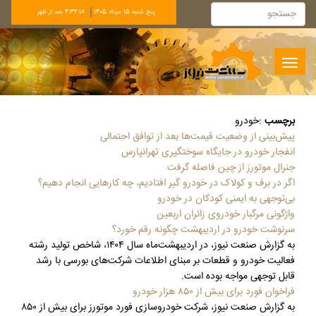
پنج شنبه 15 مرداد 1405
4:32:19 بعد از ظهر
Toggle
navigation
برچسب
:
خودرو
پیش‌بینی از وضعیت قیمت‌ها بعد از توافق احتمالی
انفجار خودرو در جایگاه سوختگیری تهرانپارس
جنرال موتورز از چین فاصله گرفت
اگر در برف و کولاک در خودرو گیر افتادیم، چه کارهایی انجام دهیم؟
بی‌توجهی به ایمنی کودکان در خودرو
واژگونی مرگبار خودروی زائران اربعین
سرنوشت خودرو در اردیبهشت چگونه رقم خورد؟
به گزارش صنعت نیوز، در اردیبهشت‌ماه سال ۱۴۰۴، شاخص تولید رشته
فعالیت خودرو و قطعات بر مبنای اطلاعات شرکت‌های بورسی با رشد
قابل توجهی مواجه بوده است.
فراخوان فورد برای بیش از ۸۵۰ هزار خودرو
به گزارش صنعت نیوز، شرکت خودروسازی فورد موتورز برای بیش از ۸۵۰