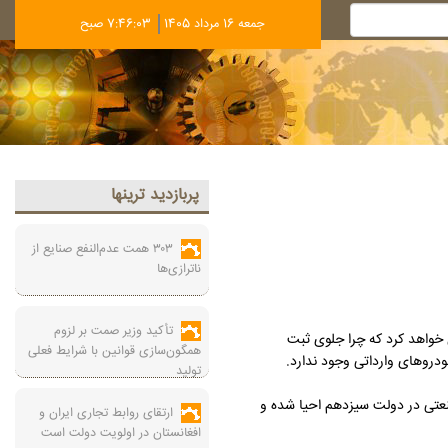
جمعه 16 مرداد 1405
7:46:04 صبح
پربازديد ترينها
۳۰۳ همت عدم‌النفع صنایع از
ناترازی‌ها
تأکید وزیر صمت بر لزوم
 خواهد کرد که چرا جلوی ثبت
همگون‌سازی قوانین با شرایط فعلی
روهای وارداتی وجود ندارد.
تولید
و تجارت با اشاره به اهتمام رئیس جمهور شهید بر احیای واحدهای راکد عنوان کرد که تاکنون نزدیک به ۴۶۲۷ واحد صنعتی در دولت سیزدهم احیا شده و
ارتقای روابط تجاری ایران و
افغانستان در اولویت دولت است