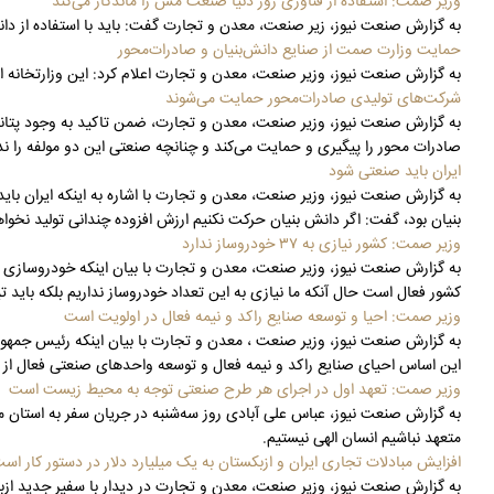
وزیر صمت: استفاده از فناوری روز دنیا صنعت مس را ماندگار می‌کند
به گزارش صنعت نیوز، زیر صنعت، معدن و تجارت گفت: باید با استفاده از دان
حمایت وزارت صمت از صنایع دانش‌بنیان و صادرات‌محور
به گزارش صنعت نیوز، وزیر صنعت، معدن و تجارت اعلام کرد: این وزارتخانه ا
شرکت‌های تولیدی صادرات‌محور حمایت می‌شوند
به گزارش صنعت نیوز، وزیر صنعت، معدن و تجارت، ضمن تاکید به وجود پتا
صادرات محور را پیگیری و حمایت می‌کند و چنانچه صنعتی این دو مولفه را 
ایران باید صنعتی شود
به گزارش صنعت نیوز، وزیر صنعت، معدن و تجارت با اشاره به اینکه ایران ب
بنیان بود، گفت: اگر دانش بنیان حرکت نکنیم ارزش افزوده چندانی تولید نخواه
وزیر صمت: کشور نیازی به ۳۷ خودروساز ندارد
کشور فعال است حال آنکه ما نیازی به این تعداد خودروساز نداریم بلکه باید تیراژ خودروسازی د
وزیر صمت: احیا و توسعه صنایع راکد و نیمه فعال در اولویت است
به گزارش صنعت نیوز، وزیر صنعت ، معدن و تجارت با بیان اینکه رئیس جمهور
این اساس احیای صنایع راکد و نیمه فعال و توسعه واحدهای صنعتی فعال از م
وزیر صمت: تعهد اول در اجرای هر طرح صنعتی توجه به محیط زیست است
به گزارش صنعت نیوز، عباس علی آبادی روز سه‌شنبه در جریان سفر به استان
متعهد نباشیم انسان الهی نیستیم.
افزایش مبادلات تجاری ایران و ازبکستان به یک میلیارد دلار در دستور کار اس
به گزارش صنعت نیوز، وزیر صنعت، معدن و تجارت در دیدار با سفیر جدید ازب