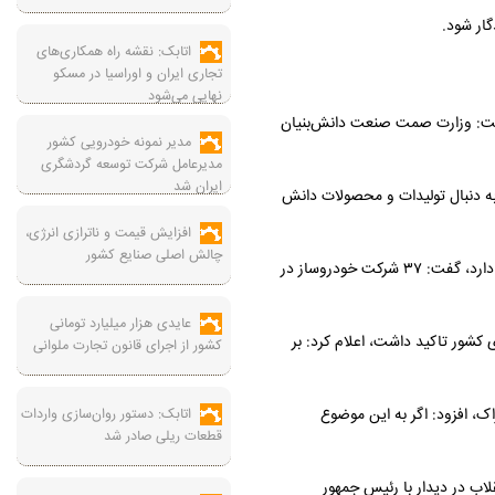
گار شود.
اتابک: نقشه راه همکاری‌های
تجاری ایران و اوراسیا در مسکو
نهایی می‌شود
گفت: وزارت صمت صنعت دانش‌بنیان
مدیر نمونه خودرویی کشور
مدیرعامل شرکت توسعه گردشگری
ایران شد
به دنبال تولیدات و محصولات دانش
افزایش قیمت و ناترازی انرژی،
چالش اصلی صنایع کشور
به گزارش صنعت نیوز، وزیر صنعت، معدن و تجارت با بیان اینکه خودروسازی ایران در تولید محصولات الکتریکی پیشگام بوده و در مسیر خودروهای هوشمند قرار دارد، گفت: ۳۷ شرکت خودروساز در
عایدی هزار میلیارد تومانی
کشور تاکید داشت، اعلام کرد: بر
کشور از اجرای قانون تجارت ملوانی
، افزود: اگر به این موضوع
اتابک: دستور روان‌سازی واردات
قطعات ریلی صادر شد
اب در دیدار با رئیس جمهور