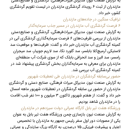
به گزارش صنعت نیوز، مدیرکل میراث‌فرهنگی، گردشگری و صنایع‌دستی
مازندران از ثبت ۶ رویداد گردشگری مازندران در لیست تقویم گردشگری
کشور، خبر داد.
ترافیک سنگین در جاده‌های مازندران
۶ فرصت گردشگری آب مازندران در مسیر جذب سرمایه‌گذار
به گزارش صنعت نیوز، مدیرکل میراث‌فرهنگی، گردشگری و صنایع‌دستی
مازندران از بررسی ظرفیت‌های ۶ فرصت سرمایه‌گذاری گردشگری آبی در
کمیته گردشگری آب مازندران خبر داد و گفت: ظرفیت‌ها و موقعیت سد
لاستیکی آرمیچ‌کلا بابلسر، سد گلورد نکا، سد لاریم جویبار، سد میجران
رامسر، سد البرز و سد انحرافی بابلک که از سوی شرکت آب منطقه‌ای
مازندران برای معرفی به سرمایه‌گذاران بخش گردشگری پیشنهاد شد در
کمیته گردشگری آب بررسی شد.
حضور بی‌سابقه گردشگران در مازندران طی تعطیلات شهریور
به گزارش صنعت نیوز، مدیرکل میراث‌ فرهنگی، صنایع‌ دستی و گردشگری
مازندران از حضور بی سابقه گردشگران در تعطیلات شهریور ماهه امسال
خبر داد و گفت: از هفتم شهریور تاکنون ۳ میلیون و ۱۰۰ نفر شب اقامت
را در مازندران شاهد بودیم.
ورزشگاه هفت تیر بابل کارگاه عمرانی دولت سیزدهم در مازندران
به گزارش صنعت نیوز، بازسازی چمن ورزشگاه هفت تیر بابل به عنوان
یکی از مصوبات دور اول سفر رئیس جمهور به مازندران با تخصیص
اعتبار و پیشرفت فیزیکی ۷۵ درصدی، به کارگاه بزرگ سازندگی و عمرانی