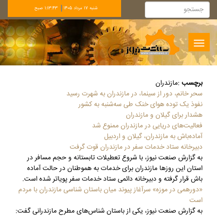
شنبه 17 مرداد 1405
1:13:44 صبح
Toggle
navigation
برچسب
:
مازندران
سحر خانم، دور از سینما، در مازندران به شهرت رسید
نفوذ یک توده هوای خنک طی سه‌شنبه به کشور
هشدار برای گیلان و مازندران
فعالیت‌های دریایی در مازندران ممنوع شد
آماده‌باش به مازندران، گیلان و اردبیل
دبیرخانه ستاد خدمات سفر در مازندران قوت گرفت
به گزارش صنعت نیوز، با شروع تعطیلات تابستانه و حجم مسافر در
استان این روزها مازندران برای خدمات به هموطنان در حالت آماده
باش قرار گرفته و دبیرخانه دائمی ستاد خدمات سفر پویاتر شده است.
«دورهمی در موزه» سرآغاز پیوند میان باستان شناسی مازندران با مردم
است
به گزارش صنعت نیوز، یکی از باستان شناس‌های مطرح مازندرانی گفت: