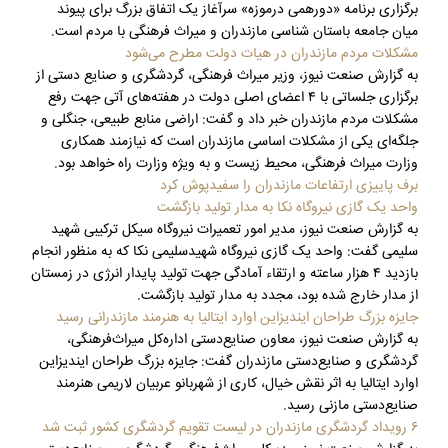
برگزاری برنامه «دورهمی درموزه» سرآغاز یک اتفاق بزرگ برای پیوند
میان جامعه باستان شناسی مازندران و میراث فرهنگی با مردم است.
مشکلات مردم مازندران در هیات دولت مطرح می‌شود
به گزارش صنعت نیوز، وزیر میراث فرهنگی، گردشگری و صنایع دستی از
برگزاری جلساتی با ۴ اعضای اصلی دولت در هفته‌های آتی جهت رفع
مشکلات مردم مازندران خبر داد و گفت: اراضی منابع طبیعی، جنگلی و
جلگه‌ای یکی از مشکلات اساسی مازندران است که نیازمند همکاری
وزارت میراث فرهنگی، محیط زیست و به ویژه وزارت راه خواهد بود.
برف پاییزی ارتفاعات مازندران را سفیدپوش کرد
واحد یک گازی نیروگاه نکا به مدار تولید بازگشت
به گزارش صنعت نیوز، مدیر امور تعمیرات نیروگاه سیکل ترکیبی شهید
سلیمی گفت: واحد یک گازی نیروگاه شهیدسلیمی نکا که به منظور انجام
بازدید ۴ هزار ساعته و ارتقاء آمادگی جهت تولید پایدار انرژی در زمستان
از مدار خارج شده بود، مجدد به مدار تولید بازگشت.
جایزه بزرگ طراحان ایندیزاین اوارد ایتالیا به هنرمند مازندرانی رسید
به گزارش صنعت نیوز، معاون صنایع‌دستی اداره‌کل میراث‌فرهنگی،
گردشگری و صنایع‌دستی مازندران گفت: جایزه بزرگ طراحان ایندیزاین
اوارد ایتالیا به اثر نقش خیال، کاری از شهربانو عربیان لاریمی هنرمند
صنایع‌دستی مازنی رسید.
۶ رویداد گردشگری مازندران در لیست تقویم گردشگری کشور ثبت شد