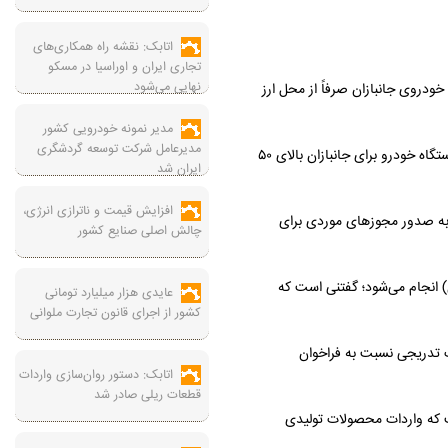
اتابک: نقشه راه همکاری‌های
تجاری ایران و اوراسیا در مسکو
نهایی می‌شود
دروی جانبازان صرفاً از محل ارز
مدیر نمونه خودرویی کشور
مدیرعامل شرکت توسعه گردشگری
به گزارش صنعت نیوز، سخنگوی کمیسیون تلفیق لایحه بودجه ۱۴۰۴ گفت: کمیسیون تلفیق امروز در مصوبه‌ای وزارت صمت را مکلف به صدور مجوز واردات یک دستگاه خودرو برای جانبازان بالای ۵۰
ایران شد
افزایش قیمت و ناترازی انرژی،
ز به صدور مجوزهای موردی برای
چالش اصلی صنایع کشور
عه‌کشی طرح اخیر فروش ۶٠٠٠ خودروی وارداتی در قالب ٢١ مدل خودرو که ثبت‌نام آن شب گذشته به پایان رسید، فردا (چهارشنبه 9 آبان) انجام می‌شود؛ گفتنی است که
عایدی هزار میلیارد تومانی
کشور از اجرای قانون تجارت ملوانی
ت تدریجی نسبت به فراخوان
اتابک: دستور روان‌سازی واردات
قطعات ریلی صادر شد
 که واردات محصولات تولیدی