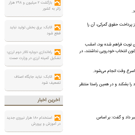
بازگشت ۲ میلیون و ۲۹۸ هزار
زائر به کشور
 پرداخت حقوق گمرکی، آن را
اتابک: برق بخش تولید نباید
قطع شود
مرحله اول دارای نوبت فراهم شده بود، امشب
نون انتخاب خودرویی نداشتند، در
راه‌اندازی دوباره تالار دوم ارزی؛
تشکیل کمیته ارزی در وزارت صمت
اسرع وقت انجام می‌شود.
اتابک: نباید جایگاه اصناف
تضعیف شود
را بشکند و در همین راستا منتظر
آخرين اخبار
ان ماه امسال خبر داد و گفت: بر اساس
استخدام ۱۸۰ هزار نیروی جدید
در آموزش‌ و پرورش