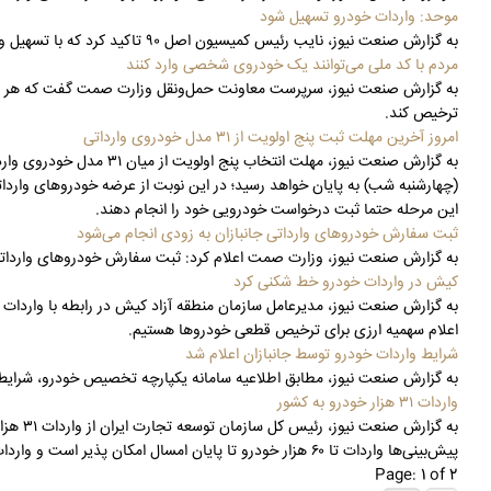
موحد: واردات خودرو تسهیل شود
به گزارش صنعت نیوز، نایب رئیس کمیسیون اصل ۹۰ تاکید کرد که با تسهیل واردات خودرو، زمینه رقابت و به تبع آن افزایش کیفیت تولیدات داخلی فراهم می‌شود.
مردم با کد ملی می‌توانند یک خودروی شخصی وارد کنند
به گزارش صنعت نیوز، سرپرست معاونت حمل‌ونقل وزارت صمت گفت که هر فرد د
ترخیص کند.
امروز آخرین مهلت ثبت پنج اولویت از ۳۱ مدل خودروی وارداتی
به گزارش صنعت نیوز، مهلت 
(چهارشنبه شب) به پایان خواهد رسید؛ در این نوبت از عرضه خودروهای واردات
این مرحله حتما ثبت درخواست خودرویی خود را انجام دهند.
ثبت سفارش خودروهای وارداتی جانبازان به زودی انجام می‌شود
به گزارش صنعت نیوز، وزارت صمت اعلام کرد: ثبت سفارش خودروهای وارداتی
کیش در واردات خودرو خط شکنی کرد
به گزارش صنعت نیوز، مدیرعامل سازمان منطقه آزاد کیش در رابطه با واردات
اعلام سهمیه ارزی برای ترخیص قطعی خودروها هستیم.
شرایط واردات خودرو توسط جانبازان اعلام شد
به گزارش صنعت نیوز، مطابق اطلاعیه سامانه یکپارچه تخصیص خودرو، شرایط
واردات ۳۱ هزار خودرو به کشور
به گزا
پیش‌بینی‌ها واردات تا ۶۰ هزار خودرو تا پایان امسال امکان پذیر است و واردات این محصولات همچنان ادامه خواهد داشت.
Page: 1 of 2