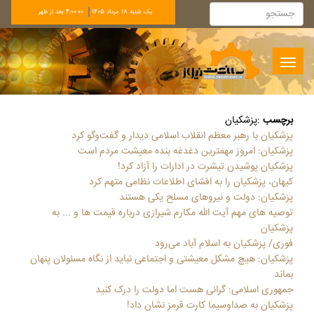
يک شنبه 18 مرداد 1405
4:00:01 بعد از ظهر
Toggle
navigation
برچسب
:
پزشکیان
پزشکیان با رهبر معظم انقلاب اسلامی دیدار و گفت‌وگو کرد
پزشکیان: امروز مهمترین دغدغه بنده معیشت مردم است
پزشکیان پوشیدن تیشرت در ادارات را آزاد کرد!
کیهان، پزشکیان را به افشای اطلاعات نظامی متهم کرد
پزشکیان: دولت و نیروهای مسلح یکی هستند
توصیه های مهم آیت الله مکارم شیرازی درباره قیمت ها و ... به
پزشکیان
فوری/ پزشکیان به اسلام آباد می‌رود
پزشکیان: هیچ مشکل معیشتی و اجتماعی نباید از نگاه مسئولان پنهان
بماند
جمهوری اسلامی: گرانی هست اما دولت را درک کنید
پزشکیان به صداوسیما کارت قرمز نشان داد!