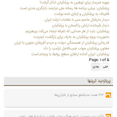
چهره خبرساز برای توهین به پزشکیان تذکر گرفت!
پزشکیان: برخی برنامه ها رسانه ملی نیازمند بازنگری جدی است
قالیباف به پزشکیان و اژه‌ای نامه نوشت
دیدار مارشال عاصم منیر با مقامات ارشد ایران
دیدار فرمانده ارتش پاکستان با پزشکیان
پزشکیان: باید از هر صدایی که تفرقه ایجاد می‌کند بپرهیزیم
ماموریت ویژه پزشکیان به عارف برای بازگشت اینترنت
قدردانی پزشکیان از همبستگی دولت و مردم آفریقای جنوبی با ایران
معاون پزشکیان جواب ضرب‌الاجل ترامپ را داد
پزشکیان: ایران آماده ارتقای سطح روابط با ویتنام است
Page: 1 of 5
پربازديد ترينها
۳۰۳ همت عدم‌النفع صنایع از ناترازی‌ها
تأکید وزیر صمت بر لزوم همگون‌سازی قوانین با شرایط فعلی تولید