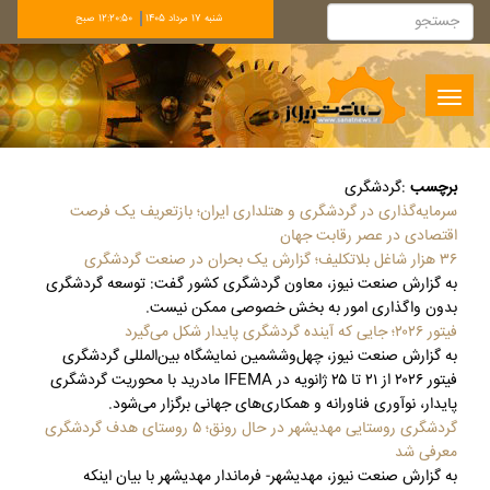
شنبه 17 مرداد 1405
12:20:51 صبح
Toggle
navigation
برچسب
:
گردشگری
سرمایه‌گذاری در گردشگری و هتلداری ایران؛ بازتعریف یک فرصت
اقتصادی در عصر رقابت جهان
۳۶‏‎ ‎هزار شاغل بلاتکلیف؛ گزارش یک بحران در صنعت گردشگری
به گزارش صنعت نیوز، معاون گردشگری کشور گفت: توسعه گردشگری
بدون واگذاری امور به بخش خصوصی ممکن ‏نیست‎.‎
فیتور ۲۰۲۶؛ جایی که آینده گردشگری پایدار شکل می‌گیرد
به گزارش صنعت نیوز، چهل‌وششمین نمایشگاه بین‌المللی گردشگری
فیتور ۲۰۲۶ از ۲۱ تا ۲۵ ژانویه در IFEMA مادرید با محوریت گردشگری
پایدار، نوآوری فناورانه و همکاری‌های جهانی برگزار می‌شود.
گردشگری روستایی مهدیشهر در حال رونق؛ ۵ روستای هدف گردشگری
معرفی شد
به گزارش صنعت نیوز، مهدیشهر- فرماندار مهدیشهر با بیان اینکه