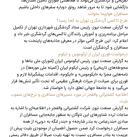
تفریحی و گردشگری می‌تواند با هماهنگی شورای تامین استان‌ها،
بازگشایی شود تا به مرور شاهد رونق دوباره سفرهای داخلی باشیم.
مسافران هواپیما بخوانند
طرح تاکسی گردشگری تهران به کجا رسید؟
به گزارش صنعت نیوز، رئیس ستاد گردشگری شهرداری تهران از تکمیل
مراحل برنامه‌ریزی و آموزش رانندگان تاکسی‌های گردشگری خبر داد و
اعلام کرد: این طرح گامی مؤثر در معرفی جاذبه‌های پایتخت به
مسافران و گردشگران است.
درخواست فوری ایران از ایکوموس و ایکوم
به گزارش صنعت نیوز، رئیس ایکوموس ایران (شورای ملی بناها و
محوطه‌های تاریخی) و رئیس ایکوم ایران (کمیته ملی موزه‌ها) در
نامه‌هایی مجزا به «ایکوموس» و «ایکوم»، اقدامات پیشگیرانۀ لازم و
فوری برای صیانت از میراث فرهنگی عظیمی که تحت تأثیر تنش‌ها قرار
می‌گیرد و به جامعۀ جهانی تعلق دارد را خواستار شد.
اطلاعیه کشتیرانی والفجر در مورد مسیرهای مسافری و نرخ‌های مصوب
بلیت
به گزارش صنعت نیوز، شرکت کشتیرانی والفجر در اطلاعیه‌ای با اشاره به
ساعات تردد شناورهای این ناوگان به منظور جابه‌جایی مسافران از
مبادی «بندرعباس به بندر شارجه» و «بندر لنگه به دوبی» از همه
مسافران درخواست کرد ضمن حصول اطمینان از موجودی بلیت پیش از
عزیمت به بنادر مسافری، نسبت به تهیه بلیت صرفاً از طریق دفاتر رسمی