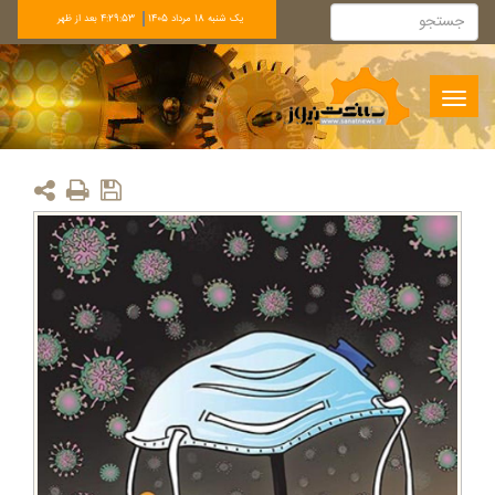
يک شنبه 18 مرداد 1405
4:29:53 بعد از ظهر
Toggle
navigation