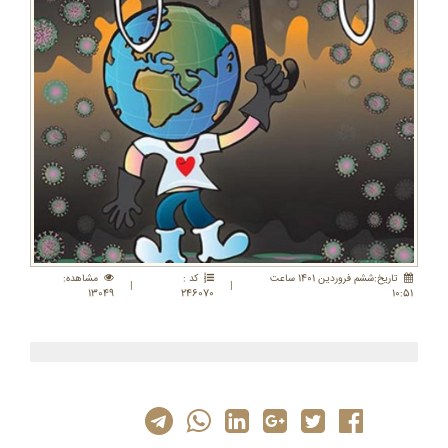
تاريخ:ششم فروردين 1401 ساعت
کد :
مشاهده:
|
|
13049
246070
10:51