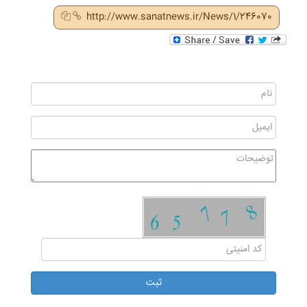
http://www.sanatnews.ir/News/1/246070