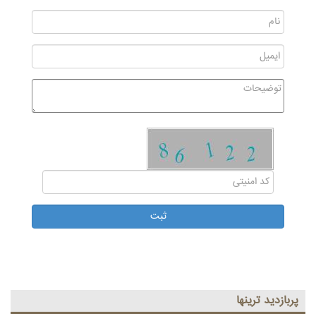
پربازديد ترينها