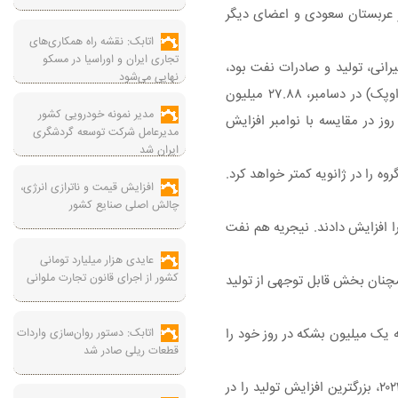
تر عربستان سعودی و اعضای دیگر
اتابک: نقشه راه همکاری‌های
تجاری ایران و اوراسیا در مسکو
رانی، تولید و صادرات نفت بود،
نهایی می‌شود
نشان داد که سازمان کشورهای صادرکننده نفت (اوپک) در دسامبر، ۲۷.۸۸ میلیون
مدیر نمونه خودرویی کشور
د که ۷۰ هزار بشکه در روز در مقایسه با نوامبر افزایش
مدیرعامل شرکت توسعه گردشگری
ایران شد
ولید و سهم بازار این گروه را در ژانویه کمتر خواهد کرد.
افزایش قیمت و ناترازی انرژی،
چالش اصلی صنایع کشور
ر دو کشور، صادراتشان را افزایش دادند. نیجریه هم نفت
عایدی هزار میلیارد تومانی
کشور از اجرای قانون تجارت ملوانی
همچنان بخش قابل توجهی از تولید
ان کاهش تولید یکجانیه یک میلیون بشکه در روز خود را
اتابک: دستور روان‌سازی واردات
قطعات ریلی صادر شد
تولید ایران در مقایسه با نوامبر که به بالاترین رکورد پنج سال اخیر صعود کرده بود، اندکی کاهش یافت. ایران با وجود تحریم‌های آمریکا، در سال ۲۰۲۳، بزرگترین افزایش تولید را در