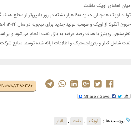
میان اعضای اوپک داشت.
تولید اوپک همچنان حدود ۶۰۰ هزار بشکه در روز پایین‌تر از سطح هدف گذاری شده است زیرا آنگولا و نیجریه، فاقد ظرفیت برای تولید مطابق با سهمیه تعیین شده هستند.
خروج آنگولا از اوپک و سهمیه تولید جدید برای نیجریه در سال ۲۰۲۴، احتمالا تولید اوپک را به سطح هدف گذاری شده، نزدیک‌تر خواهد کرد.
نظرسنجی رویترز با هدف رصد عرضه به بازار نفت انجام می‌شود و بر اس
نفت شامل کپلر و پترولجستیک و اطلاعات ارائه شده توسط منابع شرکت
r/News//286380
برچسب ها :
اوپک
,
نفت
,
بالاتر