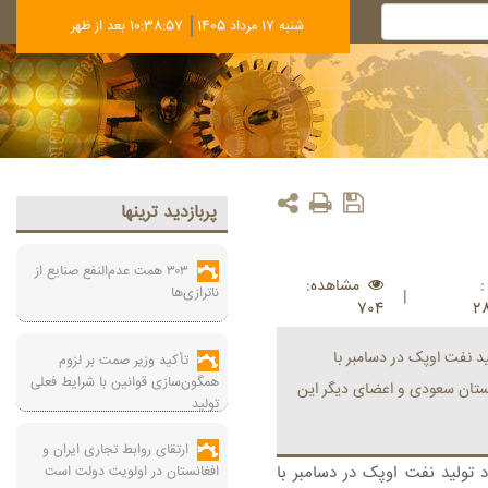
شنبه 17 مرداد 1405
10:38:58 بعد از ظهر
پربازديد ترينها
۳۰۳ همت عدم‌النفع صنایع از
مشاهده:
ناترازی‌ها
|
704
2
د نفت اوپک در دسامبر با
تأکید وزیر صمت بر لزوم
همگون‌سازی قوانین با شرایط فعلی
ربستان سعودی و اعضای دیگر این
تولید
ارتقای روابط تجاری ایران و
 تولید نفت اوپک در دسامبر با
افغانستان در اولویت دولت است