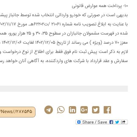
۱۰- پرداخت همه عوارض قانونی
بدیهی است در صورتی که خودرو وارداتی انتخاب شده توسط جانباز پیشتر وارد کشور شده باشد، ردیف های ۳، ۴، ۵ و ۶ ن
شده در فهرست مشمولان
معزز ۷۰ درصد (ویژه ) می رساند از تاریخ ۱۴۰۲/۱۲/۰۵ لغایت ۱۴۰۲/۱۲/۰۶ می‌توانند با مراجعه به سایت، اقدام به ویرایش کرده و خودرو مورد نظر خود را انتخاب کنند.
لازم به ذکر است پیش ثبت نام فوق فقط برای اطلاع از نوع درخواست و
سفارش و عقد قرارداد با شرکت های واردکننده، به آگاهی آنان خواهد رس
r/News//287545