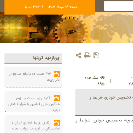
جمعه 16 مرداد 1405
4:18:17 صبح
پربازديد ترينها
۳۰۳ همت عدم‌النفع صنایع از
مشاهده:
ناترازی‌ها
|
895
2
چه تخصیص خودرو، شرایط و
تأکید وزیر صمت بر لزوم
همگون‌سازی قوانین با شرایط فعلی
تولید
کپارچه تخصیص خودرو، شرایط و
ارتقای روابط تجاری ایران و
افغانستان در اولویت دولت است