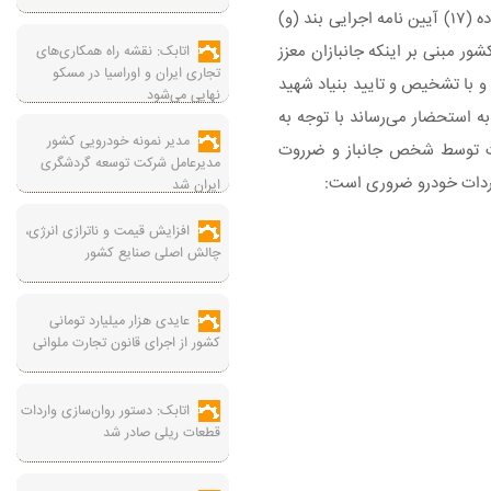
در این اطلاعیه آمده است: نظر به اصلاح بند (۱) ماده (۱۷) آیین نامه اجرایی بند (و)
اده واحده قانون بودجه سال ۱۴۰۲ کل کشور مبنی بر اینکه جانبازان معزز
اتابک: نقشه راه همکاری‌های
تجاری ایران و اوراسیا در مسکو
و با تشخیص و تایید بنیاد شهید
نهایی می‌شود
، به استحضار می‌رساند با توجه به
مدیر نمونه خودرویی کشور
دات توسط شخص جانباز و ضرروت
مدیرعامل شرکت توسعه گردشگری
اردات خودرو ضروری است:
ایران شد
افزایش قیمت و ناترازی انرژی،
چالش اصلی صنایع کشور
عایدی هزار میلیارد تومانی
کشور از اجرای قانون تجارت ملوانی
اتابک: دستور روان‌سازی واردات
قطعات ریلی صادر شد