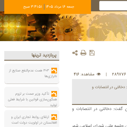
جمعه 16 مرداد 1405
3:41:51 صبح
پربازديد ترينها
۳۰۳ همت عدم‌النفع صنایع از
|
مشاهده: 416
ناترازی‌ها
خالتی در انتصابات و
تأکید وزیر صمت بر لزوم
همگون‌سازی قوانین با شرایط فعلی
تولید
 گفت: دخالتی در انتصابات و
ارتقای روابط تجاری ایران و
افغانستان در اولویت دولت است
ن جلسه علنی شورای اسلامی شهر