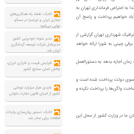
دا به اعتراض فرمانداری تهران به
اتابک: نقشه راه همکاری‌های
باد خواهیم پرداخت و پاسخ آن
تجاری ایران و اوراسیا در مسکو
نهایی می‌شود
ترافیک شهرداری تهران گزارشی از
مدیر نمونه خودرویی کشور
رقی چینی به شورا ارائه خواهد
مدیرعامل شرکت توسعه گردشگری
ایران شد
 زمان اجازه بدهد به دستورالعمل
افزایش قیمت و ناترازی انرژی،
چالش اصلی صنایع کشور
دات دولت در خصوص پرداخت ۱۵ درصد از هزینه ساخت واگن‌های مترو، تأکید کرد: از این میزان ۹ درصد از سوی دولت پرداخت شده است و
عایدی هزار میلیارد تومانی
اخت واگن‌های چینی آغاز شده است؛ البته هنوز دولت مابقی تعهدات خود از ۱۵ درصد هزینه ساخت واگن‌ها را پرداخت نکرده و
کشور از اجرای قانون تجارت ملوانی
اتابک: دستور روان‌سازی واردات
 اما دوستان ما در وزارت کشور از محل این
قطعات ریلی صادر شد