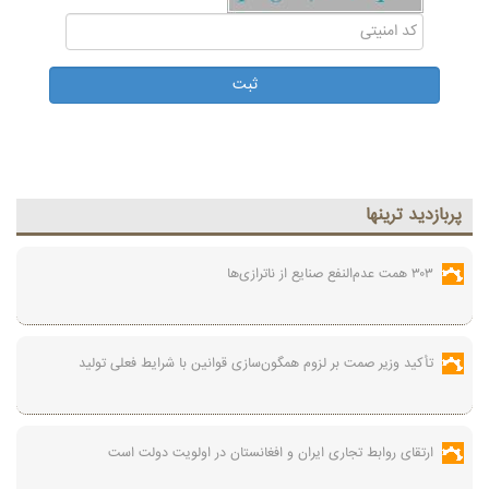
پربازديد ترينها
۳۰۳ همت عدم‌النفع صنایع از ناترازی‌ها
تأکید وزیر صمت بر لزوم همگون‌سازی قوانین با شرایط فعلی تولید
ارتقای روابط تجاری ایران و افغانستان در اولویت دولت است