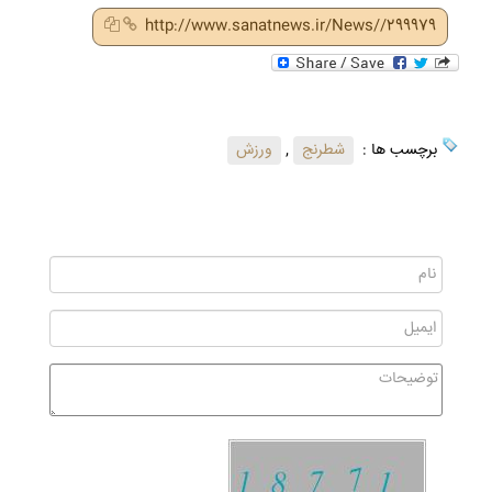
http://www.sanatnews.ir/News//299979
برچسب ها :
شطرنج
,
ورزش