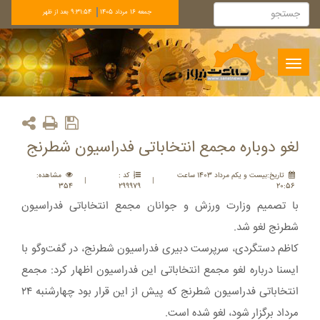
جمعه 16 مرداد 1405
9:31:54 بعد از ظهر
Toggle
navigation
لغو دوباره مجمع انتخاباتی فدراسیون شطرنج
تاريخ:بيست و يکم مرداد 1403 ساعت
کد :
مشاهده:
|
|
354
299979
20:56
با تصمیم وزارت ورزش و جوانان مجمع انتخاباتی فدراسیون
شطرنج لغو شد.
کاظم دستگردی، سرپرست دبیری فدراسیون شطرنج، در گفت‌وگو با
ایسنا درباره لغو مجمع انتخاباتی این فدراسیون اظهار کرد: مجمع
انتخاباتی فدراسیون شطرنج که پیش از این قرار بود چهارشنبه ۲۴
مرداد برگزار شود، لغو شده است.