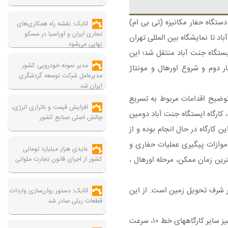
تگاه حفار مکانیزه (تی بی ام)
اتابک: نقشه راه همکاری‌های
تجاری ایران و اوراسیا در مسکو
 تا نمایشگاه بین المللی تهران
نهایی می‌شود
اه ایستگاه جنت آباد منتقل شد؛ این
مدیر نمونه خودرویی کشور
ر دوم و شروع اورهال و مونتاژ
مدیرعامل شرکت توسعه گردشگری
ایران شد
 شهری تهران و حومه (مترو)، حسین نصر آزادانی سرپرست مجری خط ۱۰ مترو تهران در توضیح اقدامات مربوط به تسریع
افزایش قیمت و ناترازی انرژی،
 کارگاه ایستگاه جنت آباد دومین
چالش اصلی صنایع کشور
کارگاه در حال انجام بوده و از
 موازات پیگیری عملیات حفاری و
عایدی هزار میلیارد تومانی
ربوطه منتقل خواهد شد تا در کوتاهترین زمان ممکن، مرحله اورهال ،
کشور از اجرای قانون تجارت ملوانی
 تحویل شده و پنج موقعیت دیگر نیز در شرف تحویل زمین است. از این
اتابک: دستور روان‌سازی واردات
قطعات ریلی صادر شد
براساس گزارش روابط عمومی و امور بین‌الملل شرکت راه آهن شهری تهران و حومه (مترو)، وی ابراز امیدواری کرد با تزریق به موقع منابع مالی و تجهیز سایر کارگاههای خط ۱۰، سرعت