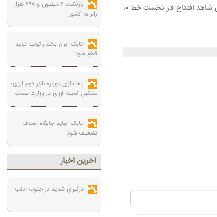
بازگشت ۲ میلیون و ۲۹۸ هزار
عملیات اجرایی کل پروژه افزایش یابد و عملیات حفاری و ساخت تونل این خط ۴۵ کیلومتری را از جبهه های کاری متعدد پیش برده و در اسرع زمان شاهد افتتاح فاز نخست خط ۱۰
زائر به کشور
اتابک: برق بخش تولید نباید
قطع شود
راه‌اندازی دوباره تالار دوم ارزی؛
تشکیل کمیته ارزی در وزارت صمت
اتابک: نباید جایگاه اصناف
تضعیف شود
آخرين اخبار
درگیری شدید در جنوب ادلب