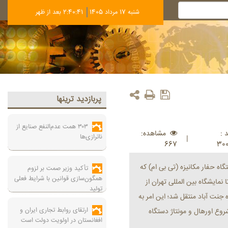
شنبه 17 مرداد 1405
2:40:42 بعد از ظهر
پربازديد ترينها
۳۰۳ همت عدم‌النفع صنایع از
 :
مشاهده:
ناترازی‌ها
|
667
30
ه حفار مکانیزه (تی بی ام) که
تأکید وزیر صمت بر لزوم
همگون‌سازی قوانین با شرایط فعلی
ایشگاه بین المللی تهران از
تولید
اه جنت آباد منتقل شد؛ این امر به
ارتقای روابط تجاری ایران و
وع اورهال و مونتاژ دستگاه
افغانستان در اولویت دولت است