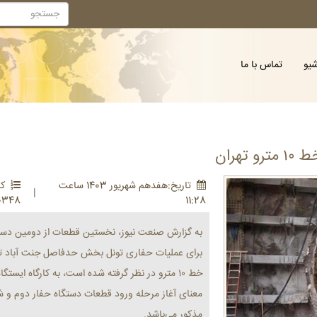
شیو
تماس با ما
هران
تاريخ:هفدهم شهريور 1403 ساعت
کد
|
0348
11:28
به گزارش صنعت نیوز، نخستین قطعات از دومین دستگا
برای عملیات حفاری تونل بخش حدفاصل جنت آباد تا نم
خط ۱۰ مترو در نظر گرفته شده است، به کارگاه ایستگ
معنای آغاز مرحله ورود قطعات دستگاه حفار دوم و شر
مذکور می‌باشد.