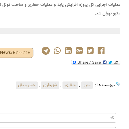
مترو تهران شد.
r/News/1/300348
برچسب ها :
مترو
,
حفاری
,
شهرداری
,
حمل و نقل