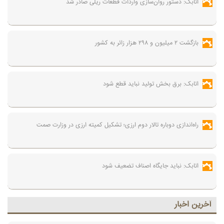
اتابک: دستور روان‌سازی واردات قطعات ریلی صادر شد
بازگشت ۲ میلیون و ۲۹۸ هزار زائر به کشور
اتابک: برق بخش تولید نباید قطع شود
راه‌اندازی دوباره تالار دوم ارزی؛ تشکیل کمیته ارزی در وزارت صمت
اتابک: نباید جایگاه اصناف تضعیف شود
آخرين اخبار